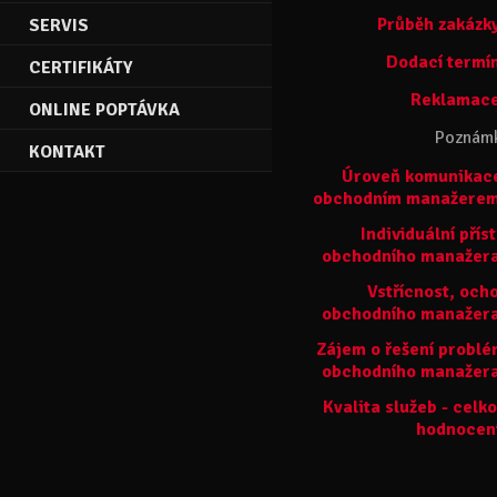
Průběh zakázk
SERVIS
Dodací termí
CERTIFIKÁTY
Reklamace
ONLINE POPTÁVKA
Poznám
KONTAKT
Úroveň komunikac
obchodním manažerem
Individuální přís
obchodního manažer
Vstřícnost, och
obchodního manažer
Zájem o řešení probl
obchodního manažer
Kvalita služeb - celk
hodnocen