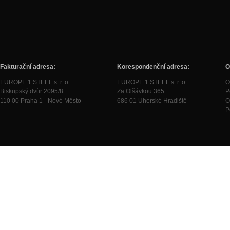
Fakturační adresa:
Korespondenční adresa:
O
EUROPE 1 STEEL s. r. o.
EUROPE 1 STEEL s. r. o.
O
Biskupský dvůr 2095/8
Za Olšávkou 365
P
110 00 Praha 1 - Nové Město
686 01 Uherské Hradiště
O
P